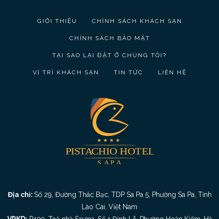
GIỚI THIỆU
CHÍNH SÁCH KHÁCH SẠN
CHÍNH SÁCH BẢO MẬT
TẠI SAO LẠI ĐẶT Ở CHÚNG TÔI?
VỊ TRÍ KHÁCH SẠN
TIN TỨC
LIÊN HỆ
Địa chỉ:
Số 29, Đường Thác Bạc, TDP Sa Pa 5, Phường Sa Pa, Tỉnh
Lào Cai, Việt Nam
VPKD:
P409, Toà nhà Savina, Số 1 Đinh Lễ, Phường Hoàn Kiếm, Hà