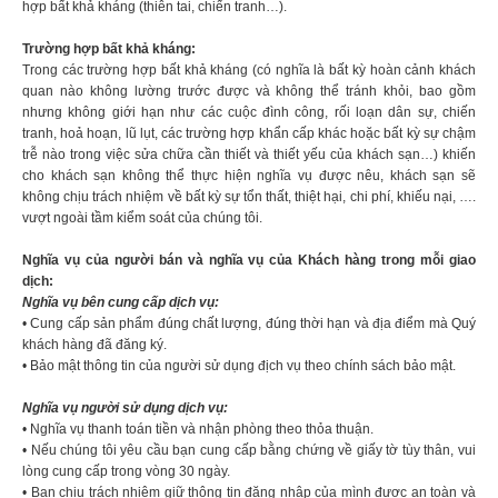
hợp bất khả kháng (thiên tai, chiến tranh…).
Trường hợp bất khả kháng:
Trong các trường hợp bất khả kháng (có nghĩa là bất kỳ hoàn cảnh khách
quan nào không lường trước được và không thể tránh khỏi, bao gồm
nhưng không giới hạn như các cuộc đình công, rối loạn dân sự, chiến
tranh, hoả hoạn, lũ lụt, các trường hợp khẩn cấp khác hoặc bất kỳ sự chậm
trễ nào trong việc sửa chữa cần thiết và thiết yếu của khách sạn…) khiến
cho khách sạn không thể thực hiện nghĩa vụ được nêu, khách sạn sẽ
không chịu trách nhiệm về bất kỳ sự tổn thất, thiệt hại, chi phí, khiếu nại, ….
vượt ngoài tầm kiểm soát của chúng tôi.
Nghĩa vụ của người bán và nghĩa vụ của Khách hàng trong mỗi giao
dịch:
Nghĩa vụ bên cung cấp dịch vụ:
• Cung cấp sản phẩm đúng chất lượng, đúng thời hạn và địa điểm mà Quý
khách hàng đã đăng ký.
• Bảo mật thông tin của người sử dụng địch vụ theo chính sách bảo mật.
Nghĩa vụ người sử dụng dịch vụ:
• Nghĩa vụ thanh toán tiền và nhận phòng theo thỏa thuận.
• Nếu chúng tôi yêu cầu bạn cung cấp bằng chứng về giấy tờ tùy thân, vui
lòng cung cấp trong vòng 30 ngày.
• Bạn chịu trách nhiệm giữ thông tin đăng nhập của mình được an toàn và